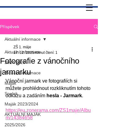
Příspěvek
Aktuální informace
ZŠ 1. máje
Aktuální informace
17. 12. 2025
Minut čtení: 1
Fotografie z vánočního
2024/2025
jarmarku
Aktuální informace
Vánoční jarmark ve fotografiích si 
Maják
můžete prohlédnout rozkliknutím tohoto 
Spolek
odkazu a zadáním 
hesla - Jarmark
.
Maják 2023/2024
https://eu.zonerama.com/ZS1maje/Albu
AKTUÁLNÍ MAJÁK
m/14384658
2025/2026