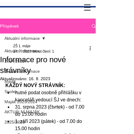
Příspěvek
Aktuální informace
ZŠ 1. máje
Aktuální informace
14. 7. 2023
Minut čtení: 1
Informace pro nové
2024/2025
strávníky
Aktuální informace
Aktualizováno:
16. 8. 2023
Maják
KAŽDÝ NOVÝ STRÁVNÍK:
Spolek
nutné podat osobně přihlášku v 
kanceláři vedoucí ŠJ ve dnech:
Maják 2023/2024
31. srpna 2023 (čtvrtek) - od 7.00 
AKTUÁLNÍ MAJÁK
do 15.00 hodin
1. září 2023 (pátek) - od 7.00 do 
2025/2026
15.00 hodin