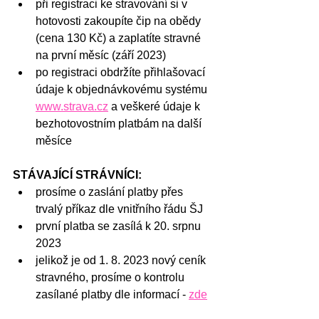
při registraci ke stravování si v 
hotovosti zakoupíte čip na obědy 
(cena 130 Kč) a zaplatíte stravné 
na první měsíc (září 2023)
po registraci obdržíte přihlašovací 
údaje k objednávkovému systému 
www.strava.cz
 a veškeré údaje k 
bezhotovostním platbám na další 
měsíce
STÁVAJÍCÍ STRÁVNÍCI:
prosíme o zaslání platby přes 
trvalý příkaz dle vnitřního řádu ŠJ
první platba se zasílá k 20. srpnu 
2023
jelikož je od 1. 8. 2023 nový ceník 
stravného, prosíme o kontrolu 
zasílané platby dle informací - 
zde