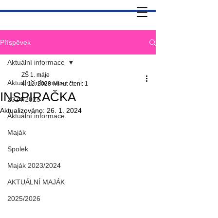
Příspěvek
Aktuální informace
ZŠ 1. máje
Aktuální informace
4. 12. 2023
Minut čtení: 1
INSPIRAČKA
2024/2025
Aktualizováno:
26. 1. 2024
Aktuální informace
Maják
Spolek
Maják 2023/2024
AKTUÁLNÍ MAJÁK
2025/2026