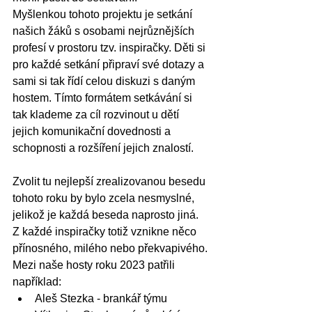
Myšlenkou tohoto projektu je setkání 
našich žáků s osobami nejrůznějších 
profesí v prostoru tzv. inspiračky. Děti si 
pro každé setkání připraví své dotazy a 
sami si tak řídí celou diskuzi s daným 
hostem. Tímto formátem setkávání si 
tak klademe za cíl rozvinout u dětí 
jejich komunikační dovednosti a 
schopnosti a rozšíření jejich znalostí.
Zvolit tu nejlepší zrealizovanou besedu 
tohoto roku by bylo zcela nesmyslné, 
jelikož je každá beseda naprosto jiná. 
Z každé inspiračky totiž vznikne něco 
přínosného, milého nebo překvapivého.
Mezi naše hosty roku 2023 patřili 
například:
Aleš Stezka - brankář týmu 