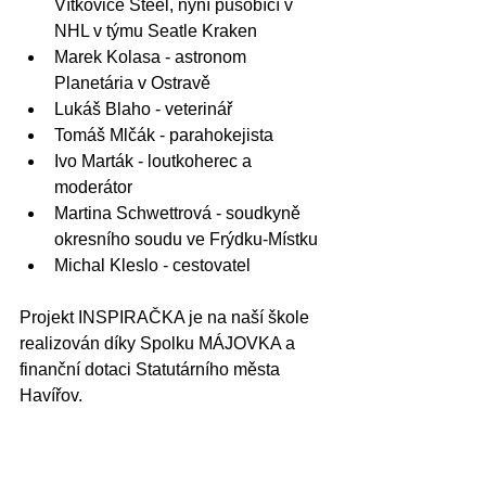
Vítkovice Steel, nyní působící v 
NHL v týmu Seatle Kraken 
Marek Kolasa - astronom 
Planetária v Ostravě
Lukáš Blaho - veterinář
Tomáš Mlčák - parahokejista 
Ivo Marták - loutkoherec a 
moderátor
Martina Schwettrová - soudkyně 
okresního soudu ve Frýdku-Místku
Michal Kleslo - cestovatel
Projekt INSPIRAČKA je na naší škole 
realizován díky Spolku MÁJOVKA a 
finanční dotaci Statutárního města 
Havířov.