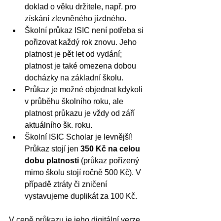
doklad o věku držitele, např. pro 
získání zlevněného jízdného.
Školní průkaz ISIC není potřeba si 
pořizovat každý rok znovu. Jeho 
platnost je pět let od vydání; 
platnost je také omezena dobou 
docházky na základní školu.
Průkaz je možné objednat kdykoli 
v průběhu školního roku, ale 
platnost průkazu je vždy od září 
aktuálního šk. roku.
Školní ISIC Scholar je levnější! 
Průkaz stojí jen 
350 Kč na celou 
dobu platnosti
 (průkaz pořízený 
mimo školu stojí ročně 500 Kč). V 
případě ztráty či zničení 
vystavujeme duplikát za 100 Kč.
V ceně průkazu je jeho digitální verze, 