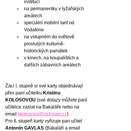
institucí
na permanentky v lyžařských 
areálech
speciální mobilní tarif od 
Vodafone
na vstupném do světově 
proslulých kulturně-
historických památek
v kinech, na koupalištích a 
dalších zábavních areálech
Žáci I. stupně si své karty objednávají 
přes paní učitelku 
Kristinu 
KOLOSOVOU 
(své dotazy můžete paní 
učitelce zaslat na Bakaláře nebo na 
email 
kkolosova@zs1maje.cz
)
Pro II. stupeň karty vyřizuje pan učitel 
Antonín GAVLAS 
(Bakaláři a email 