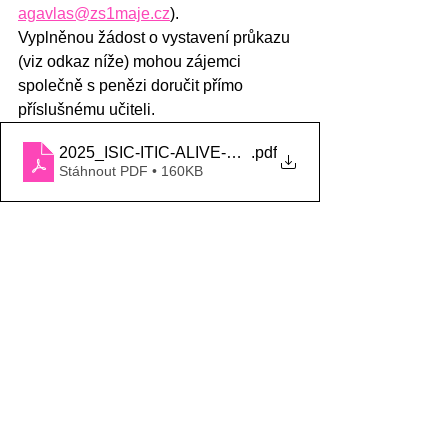
agavlas@zs1maje.cz
).
Vyplněnou žádost o vystavení průkazu 
(viz odkaz níže) mohou zájemci 
společně s penězi doručit přímo 
příslušnému učiteli. 
2025_ISIC-ITIC-ALIVE-Žádost
.pdf
Stáhnout PDF • 160KB