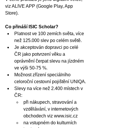
viz ALIVE APP (Google Play, App 
Store). 
Co přináší ISIC Scholar?
Platnost ve 100 zemích světa, více 
než 125.000 slev po celém světě.
Je akceptován dopravci po celé 
ČR jako potvrzení věku a 
oprávnění čerpat slevu na jízdném 
ve výši 50-75 %.
Možnost zřízení speciálního 
celoroční cestovní pojištění UNIQA.
Slevy na více než 2.400 místech v 
ČR:
při nákupech, stravování a 
vzdělávání, v internetových 
obchodech viz 
www.isic.cz
na vstupném do kulturních 