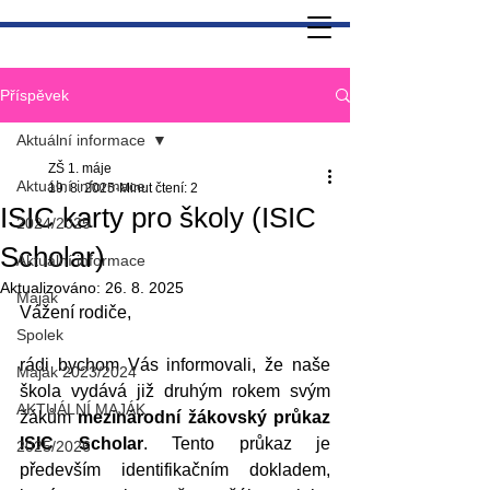
Příspěvek
Aktuální informace
ZŠ 1. máje
Aktuální informace
19. 8. 2025
Minut čtení: 2
ISIC karty pro školy (ISIC
2024/2025
Scholar)
Aktuální informace
Aktualizováno:
26. 8. 2025
Maják
Vážení rodiče, 
Spolek
rádi bychom Vás informovali, že naše 
Maják 2023/2024
škola vydává již druhým rokem svým 
AKTUÁLNÍ MAJÁK
žákům 
mezinárodní žákovský průkaz 
ISIC Scholar
. Tento průkaz je 
2025/2026
především identifikačním dokladem, 