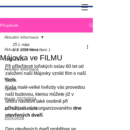
Příspěvek
Aktuální informace
ZŠ 1. máje
Aktuální informace
1. 2. 2025
Minut čtení: 1
Májovka ve FILMU
2024/2025
Při příležitosti loňských oslav 60 let od 
Aktuální informace
založení naší Májovky vznikl film o naší 
Maják
škole.
Naše malé-velké hvězdy vás provedou 
Spolek
naší budovou, kterou můžete již v 
Maják 2023/2024
únoru navštívit také osobně při 
příležitosti námi organizovaného 
dne 
AKTUÁLNÍ MAJÁK
otevřených dveří
.
2025/2026
Den otevřených dveří proběhne ve 