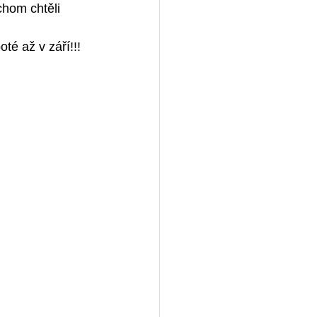
hom chtěli 
é až v září!!! 