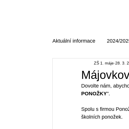
Domů
O škole
Aktuální informace
2024/202
ZŠ 1. máje
28. 3. 
AKTUÁLNÍ MAJÁK
202
Májovkov
Dovolte nám, abycho
PONOŽKY
".
Spolu s firmou Ponož
školních ponožek.