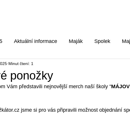
Pro rodiče
Aktuality
Fotog
5
Aktuální informace
Maják
Spolek
Maj
2025
Minut čtení: 1
5/2026
é ponožky
m Vám představili nejnovější merch naší školy "
MÁJOV
kátor.cz jsme si pro vás připravili možnost objednání spe