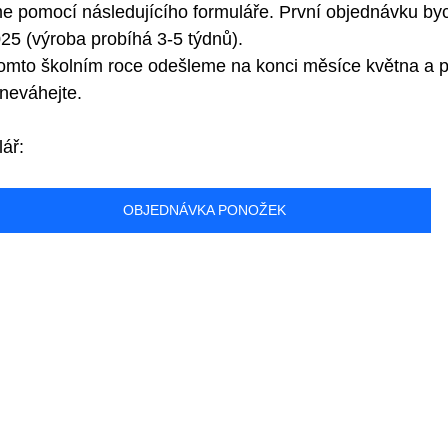
e pomocí následujícího formuláře. První objednávku byc
25 (výroba probíhá 3-5 týdnů).
omto školním roce odešleme na konci měsíce května a pot
neváhejte.
ář:
OBJEDNÁVKA PONOŽEK