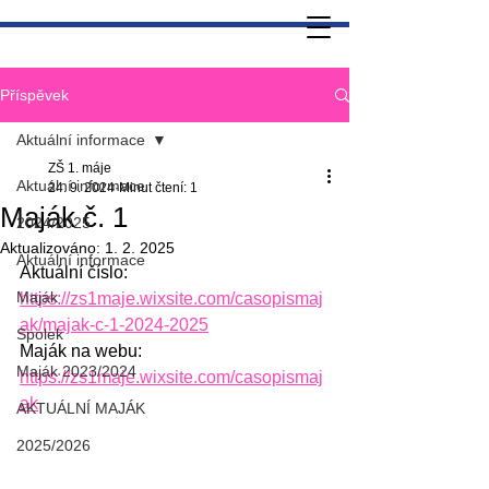
Příspěvek
Aktuální informace
ZŠ 1. máje
Aktuální informace
24. 9. 2024
Minut čtení: 1
Maják č. 1
2024/2025
Aktualizováno:
1. 2. 2025
Aktuální informace
Aktuální číslo: 
Maják
https://zs1maje.wixsite.com/casopismaj
ak/majak-c-1-2024-2025
Spolek
Maják na webu: 
Maják 2023/2024
https://zs1maje.wixsite.com/casopismaj
ak
AKTUÁLNÍ MAJÁK
2025/2026