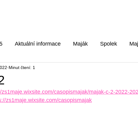
Pro rodiče
Aktuality
Fotog
5
Aktuální informace
Maják
Spolek
Maj
2022
Minut čtení: 1
5/2026
2
://zs1maje.wixsite.com/casopismajak/majak-c-2-2022-20
s://zs1maje.wixsite.com/casopismajak