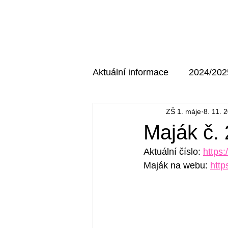
Domů
O škole
Aktuální informace
2024/202
ZŠ 1. máje
8. 11. 
AKTUÁLNÍ MAJÁK
202
Maják č. 
Aktuální číslo: 
https
Maják na webu: 
http