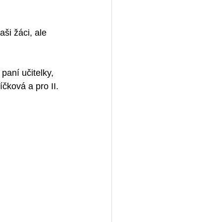
ši žáci, ale 
paní učitelky, 
čková a pro II. 