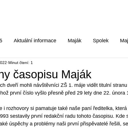
Pro rodiče
Aktuality
Fotog
5
Aktuální informace
Maják
Spolek
Maj
2022
Minut čtení: 1
5/2026
ny časopisu Maják
 dveří mohli návštěvníci ZŠ 1. máje vidět titulní stran
ehož první číslo vyšlo přesně před 29 lety dne 22. února
ce i rozhovory si pamatuje také naše paní ředitelka, která
993 sestavily první redakční radu tohoto časopisu. Kde sí
aké úspěchy a problémy naši první přispěvatelé řešili, se