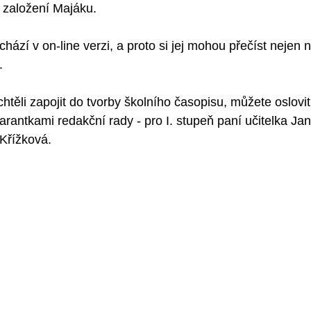
d založení Majáku.
ází v on-line verzi, a proto si jej mohou přečíst nejen na
.
htěli zapojit do tvorby školního časopisu, můžete oslovit 
arantkami redakční rady - pro I. stupeň paní učitelka Janí
 Křížková.