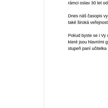
rámci oslav 30 let o
Dnes náš časopis vych
také široká veřejnost
Pokud byste se i Vy c
které jsou hlavními g
stupeň paní učitelka