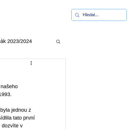
alerie
Kontakt
ák 2023/2024
u našeho 
 1993.
 byla jednou z 
dlila tato první 
 dozvíte v 