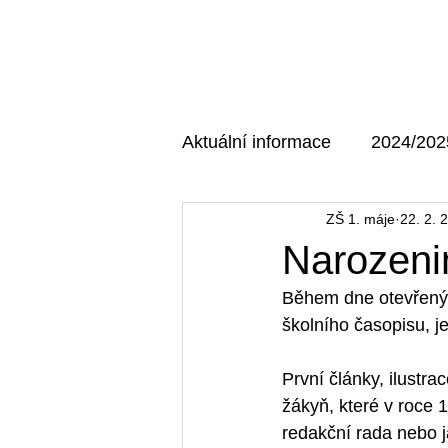
Domů
O škole
Aktuální informace
2024/202
ZŠ 1. máje
22. 2. 
AKTUÁLNÍ MAJÁK
202
Narozeni
Během dne otevřených
školního časopisu, j
První články, ilustra
žákyň, které v roce 1
redakční rada nebo j