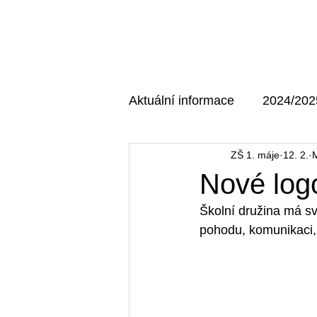
Domů
O škole
Aktuální informace
2024/202
ZŠ 1. máje
12. 2.
M
AKTUÁLNÍ MAJÁK
202
Nové log
Školní družina má sv
pohodu, komunikaci,