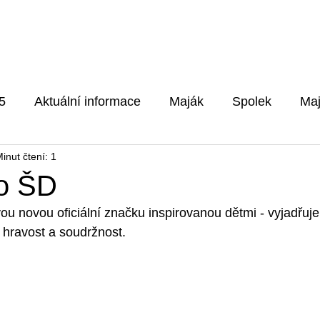
Pro rodiče
Aktuality
Fotog
5
Aktuální informace
Maják
Spolek
Maj
inut čtení: 1
5/2026
o ŠD
ou novou oficiální značku inspirovanou dětmi - vyjadřuje
 hravost a soudržnost.