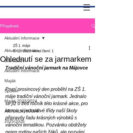
Příspěvek
Aktuální informace
ZŠ 1. máje
Aktuální informace
5. 12. 2022
Minut čtení: 1
Ohlednutí se za jarmarkem
2024/2025
Tradiční vánoční jarmark na Májovce
Aktuální informace
Maják
První prosincový den proběhl na ZŠ 1. 
Spolek
máje tradiční vánoční jarmark. Jednalo 
Maják 2023/2024
se již o třetí ročník této krásné akce, pro 
kterou si jednotlivé třídy naší školy 
AKTUÁLNÍ MAJÁK
připravily řadu krásných výrobků s 
2025/2026
vánoční tematikou. Pozvánku obdržely 
nejen rodiny našich žáků, ale pozváni 