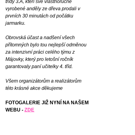
třídy 3.A, kteří své vlastnoručně 
vyrobené anděly ze dřeva prodali v 
prvních 30 minutách od počátku 
jarmarku.
Obrovská účast a nadšení všech 
přítomných bylo tou nejlepší odměnou 
za intenzivní práci celého týmu z 
Májovky, který pro letošní ročník 
garantovaly paní učitelky 4. tříd.
Všem organizátorům a realizátorům 
této krásné akce děkujeme 
FOTOGALERIE JIŽ NYNÍ NA NAŠEM 
WEBU - 
ZDE