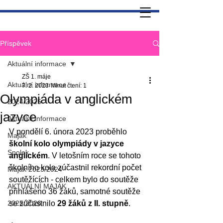
Příspěvek
Aktuální informace
ZŠ 1. máje
Aktuální informace
7. 2. 2023
Minut čtení: 1
Olympiáda v anglickém
2024/2025
jazyce
Aktuální informace
V pondělí 6. února 2023 proběhlo 
Maják
školní kolo olympiády v jazyce 
Spolek
anglickém
. V letošním roce se tohoto 
školního kola zúčastnil rekordní počet 
Maják 2023/2024
soutěžících - celkem bylo do soutěže 
AKTUÁLNÍ MAJÁK
přihlášeno 36 žáků, samotné soutěže 
2025/2026
se zúčastnilo 
29 žáků z II. stupně
.