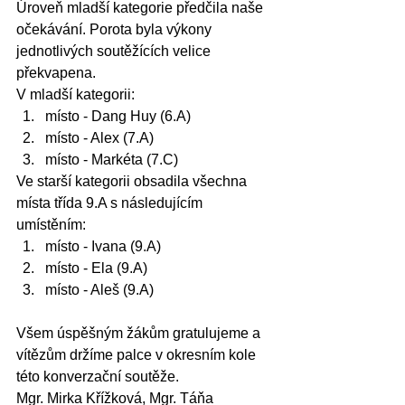
Úroveň mladší kategorie předčila naše 
očekávání. Porota byla výkony 
jednotlivých soutěžících velice 
překvapena.
V mladší kategorii:
místo - Dang Huy (6.A)
místo - Alex (7.A)
místo - Markéta (7.C)
Ve starší kategorii obsadila všechna 
místa třída 9.A s následujícím 
umístěním:
místo - Ivana (9.A)
místo - Ela (9.A)
místo - Aleš (9.A)
Všem úspěšným žákům gratulujeme a 
vítězům držíme palce v okresním kole 
této konverzační soutěže.
Mgr. Mirka Křížková, Mgr. Táňa 