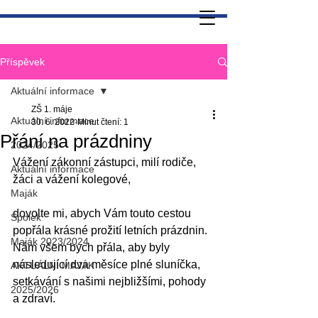
Příspěvek
Aktuální informace
ZŠ 1. máje
Aktuální informace
30. 6. 2022
Minut čtení: 1
Přání na prázdniny
2024/2025
Vážení zákonní zástupci, milí rodiče, 
Aktuální informace
žáci a vážení kolegové,
Maják
dovolte mi, abych Vám touto cestou 
Spolek
popřála krásné prožití letních prázdnin. 
Maják 2023/2024
Nám všem bych přála, aby byly 
následující dva měsíce plné sluníčka, 
AKTUÁLNÍ MAJÁK
setkávání s našimi nejbližšími, pohody 
2025/2026
a zdraví.