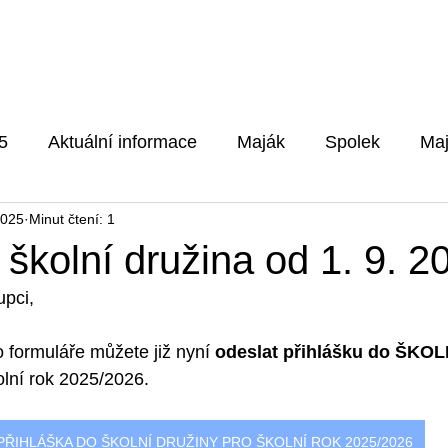
Pro rodiče
Aktuality
Fotog
5
Aktuální informace
Maják
Spolek
Maj
2025
Minut čtení: 1
5/2026
 školní družina od 1. 9. 2
upci,
 formuláře můžete již nyní 
odeslat přihlášku do ŠKO
olní rok 2025/2026.
PŘIHLÁŠKA DO ŠKOLNÍ DRUŽINY PRO ŠKOLNÍ ROK 2025/2026