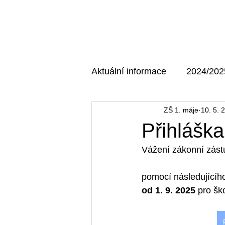
Domů
O škole
Aktuální informace
2024/202
ZŠ 1. máje
10. 5. 
AKTUÁLNÍ MAJÁK
202
Přihláška
Vážení zákonní zást
pomocí následujícího
od 1. 9. 2025
 pro šk