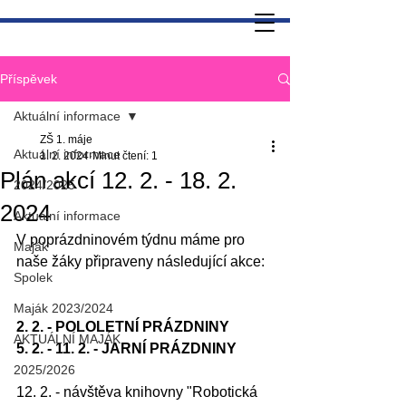
Příspěvek
Aktuální informace
ZŠ 1. máje
Aktuální informace
1. 2. 2024
Minut čtení: 1
Plán akcí 12. 2. - 18. 2.
2024/2025
2024
Aktuální informace
V poprázdninovém týdnu máme pro 
Maják
naše žáky připraveny následující akce:
Spolek
Maják 2023/2024
2. 2. - POLOLETNÍ PRÁZDNINY
AKTUÁLNÍ MAJÁK
5. 2. - 11. 2. - JARNÍ PRÁZDNINY
2025/2026
12. 2. - návštěva knihovny "Robotická 