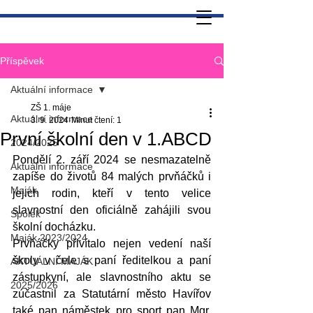
Příspěvek
Aktuální informace
ZŠ 1. máje
Aktuální informace
3. 9. 2024
Minut čtení: 1
První školní den v 1.ABCD
2024/2025
Pondělí 2. září 2024 se nesmazatelně 
Aktuální informace
zapíše do životů 84 malých prvňáčků i 
Maják
jejich rodin, kteří v tento velice 
slavnostní den oficiálně zahájili svou 
Spolek
školní docházku.
Maják 2023/2024
Prvňáčky přivítalo nejen vedení naší 
školy v čele s paní ředitelkou a paní 
AKTUÁLNÍ MAJÁK
zástupkyní, ale slavnostního aktu se 
2025/2026
zúčastnil za Statutární město Havířov 
také pan náměstek pro sport pan Mgr. 