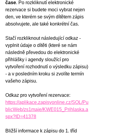
čase
. Po rozkliknutí elektronické 
rezervace si budete moci vybrat nejen 
den, ve kterém se svým dítětem zápis 
absolvujete, ale také konkrétní čas.
Stačí rozkliknout následující odkaz - 
vyplnit údaje o dítěti (které se nám 
následně převedou do elektronické 
přihlášky i agendy sloužící pro 
vytvoření rozhodnutí o výsledku zápisu) 
- a v posledním kroku si zvolíte termín 
vašeho zápisu.
Odkaz pro vytvoření rezervace: 
https://aplikace.zapisyonline.cz/SOL/Pu
blicWeb/zs1maje/KWE015_Prihlaska.a
spx?ID=41378
Bližší informace k zápisu do 1. tříd 