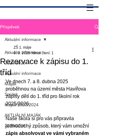
Příspěvek
Aktuální informace
ZŠ 1. máje
Aktuální informace
9. 3. 2025
Minut čtení: 1
Rezervace k zápisu do 1.
2024/2025
tříd
Aktuální informace
Ve dnech 7. a 8. dubna 2025 
Maják
proběhnou na území města Havířova 
Spolek
zápisy dětí do 1. tříd pro školní rok 
2025/2026.
Maják 2023/2024
AKTUÁLNÍ MAJÁK
Naše škola si pro vás připravila 
2025/2026
jednoduchý způsob, který vám umožní
zápis absolvovat ve vámi vybraném 