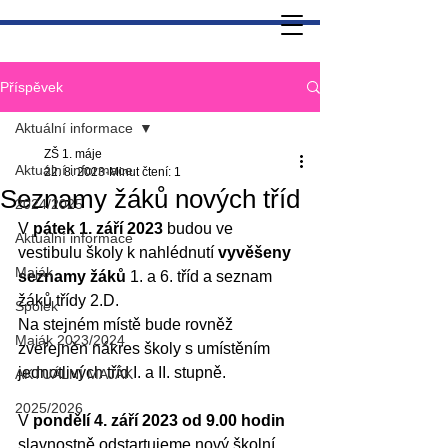
Příspěvek
Aktuální informace
ZŠ 1. máje
Aktuální informace
22. 8. 2023
Minut čtení: 1
Seznamy žáků nových tříd
2024/2025
V 
pátek 1. září 2023
 budou ve 
Aktuální informace
vestibulu školy k nahlédnutí 
vyvěšeny 
Maják
seznamy žáků
 1. a 6. tříd a seznam 
žáků třídy 2.D.
Spolek
Na stejném místě bude rovněž 
Maják 2023/2024
zveřejněn nákres školy s umístěním 
jednotlivých tříd I. a II. stupně. 
AKTUÁLNÍ MAJÁK
2025/2026
V 
pondělí 4. září 2023 od 9.00 hodin 
slavnostně odstartujeme nový školní 