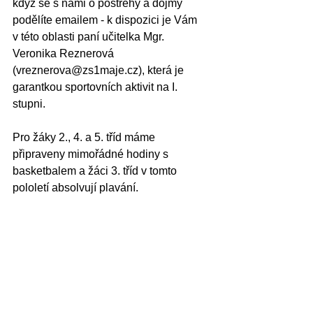
když se s námi o postřehy a dojmy 
podělíte emailem - k dispozici je Vám 
v této oblasti paní učitelka Mgr. 
Veronika Reznerová 
(vreznerova@zs1maje.cz), která je 
garantkou sportovních aktivit na I. 
stupni.
Pro žáky 2., 4. a 5. tříd máme 
připraveny mimořádné hodiny s 
basketbalem a žáci 3. tříd v tomto 
pololetí absolvují plavání.