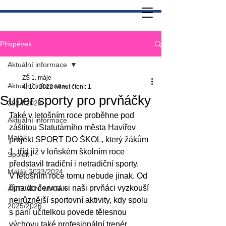
Příspěvek
Aktuální informace
ZŠ 1. máje
Aktuální informace
4. 10. 2022
Minut čtení: 1
Super sporty pro prvňáčky
2024/2025
Také v letošním roce proběhne pod 
Aktuální informace
záštitou Statutárního města Havířov 
Maják
projekt SPORT DO ŠKOL, který žákům 
1. tříd již v loňském školním roce 
Spolek
představil tradiční i netradiční sporty.
Maják 2023/2024
V letošním roce tomu nebude jinak. Od 
října do června si naši prvňáci vyzkouší 
AKTUÁLNÍ MAJÁK
nejrůznější sportovní aktivity, kdy spolu 
2025/2026
s paní učitelkou povede tělesnou 
výchovu také profesionální trenér.