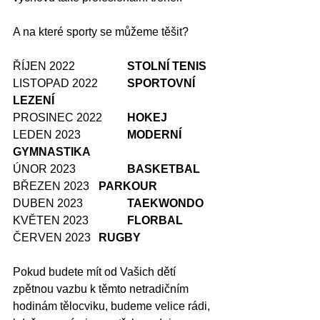
A na které sporty se můžeme těšit?
ŘÍJEN 2022		
STOLNÍ TENIS
LISTOPAD 2022	
SPORTOVNÍ 
LEZENÍ
PROSINEC 2022	
HOKEJ
LEDEN 2023		
MODERNÍ 
GYMNASTIKA
ÚNOR 2023		
BASKETBAL
BŘEZEN 2023	
PARKOUR
DUBEN 2023		
TAEKWONDO
KVĚTEN 2023		
FLORBAL
ČERVEN 2023	
RUGBY
Pokud budete mít od Vašich dětí 
zpětnou vazbu k těmto netradičním 
hodinám tělocviku, budeme velice rádi, 