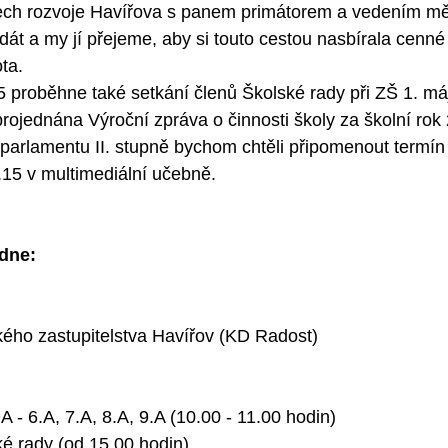
ech rozvoje Havířova s panem primátorem a vedením měst
át a my jí přejeme, aby si touto cestou nasbírala cenné
ta.
25 proběhne také setkání členů Školské rady při ZŠ 1. má
rojednána Výroční zpráva o činnosti školy za školní rok
arlamentu II. stupně bychom chtěli připomenout termín 
7.15 v multimediální učebně.
dne:
ého zastupitelstva Havířov (KD Radost)
6.A, 7.A, 8.A, 9.A (10.00 - 11.00 hodin)
é rady (od 15.00 hodin)