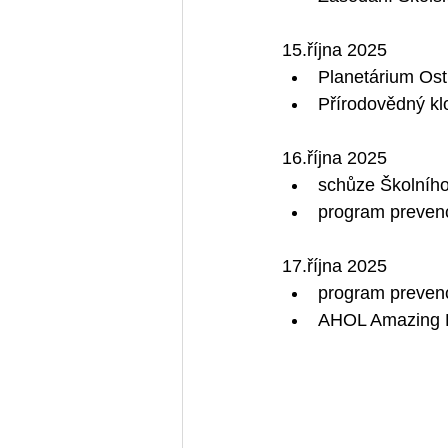
15.října 2025
Planetárium Ost
Přírodovědný kl
16.října 2025
schůze Školního
program prevenc
17.října 2025
program prevenc
AHOL Amazing Ra