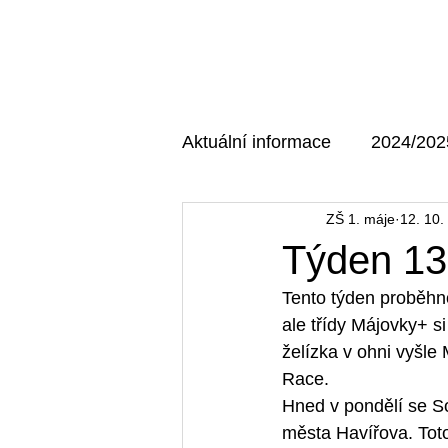
Domů
O škole
Aktuální informace
2024/202
ZŠ 1. máje
12. 10.
AKTUÁLNÍ MAJÁK
202
Týden 13
Tento týden proběhn
ale třídy Májovky+ s
želízka v ohni vyšl
Race.
Hned v pondělí se So
města Havířova. Toto