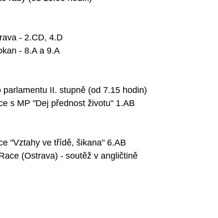
rava - 2.CD, 4.D
okan - 8.A a 9.A
 parlamentu II. stupně (od 7.15 hodin)
e s MP "Dej přednost životu" 1.AB
e "Vztahy ve třídě, šikana" 6.AB
ce (Ostrava) - soutěž v angličtině