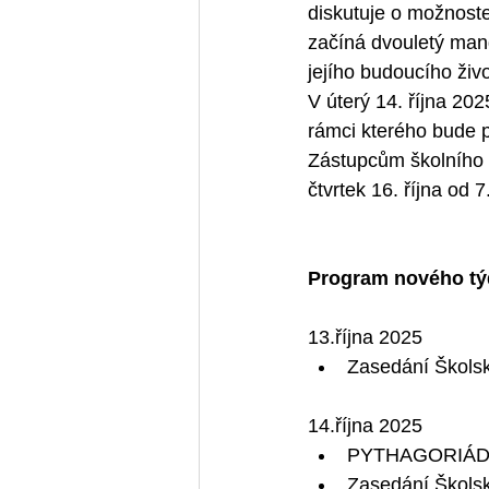
diskutuje o možnost
začíná dvouletý mand
jejího budoucího živo
V úterý 14. října 20
rámci kterého bude p
Zástupcům školního p
čtvrtek 16. října od 
Program nového tý
13.října 2025
Zasedání Školsk
14.října 2025
PYTHAGORIÁDA - 
Zasedání Školsk