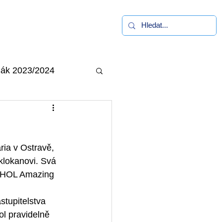
alerie
Kontakt
ák 2023/2024
ia v Ostravě, 
klokanovi. Svá 
 AHOL Amazing 
tupitelstva 
l pravidelně 