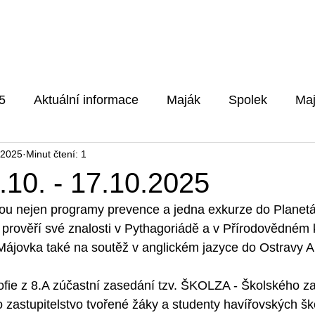
Pro rodiče
Aktuality
Fotog
5
Aktuální informace
Maják
Spolek
Maj
 2025
Minut čtení: 1
5/2026
.10. - 17.10.2025
ou nejen programy prevence a jedna exkurze do Planetár
i prověří své znalosti v Pythagoriádě a v Přírodovědném 
e Májovka také na soutěž v anglickém jazyce do Ostravy
fie z 8.A zúčastní zasedání tzv. ŠKOLZA - Školského zas
 zastupitelstvo tvořené žáky a studenty havířovských ško