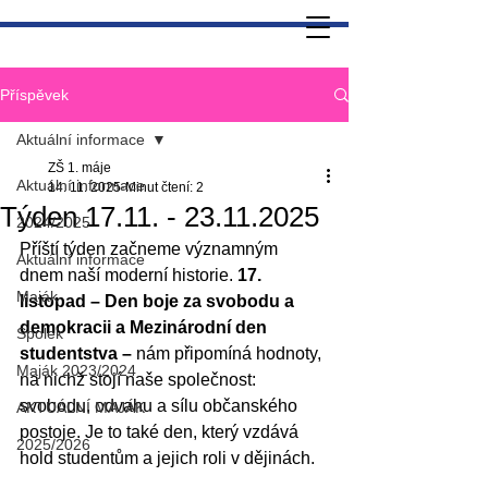
Příspěvek
Aktuální informace
ZŠ 1. máje
Aktuální informace
14. 11. 2025
Minut čtení: 2
Týden 17.11. - 23.11.2025
2024/2025
Příští týden začneme významným 
Aktuální informace
dnem naší moderní historie. 
17. 
Maják
listopad – Den boje za svobodu a 
demokracii a Mezinárodní den 
Spolek
studentstva –
 nám připomíná hodnoty, 
Maják 2023/2024
na nichž stojí naše společnost: 
svobodu, odvahu a sílu občanského 
AKTUÁLNÍ MAJÁK
postoje. Je to také den, který vzdává 
2025/2026
hold studentům a jejich roli v dějinách.