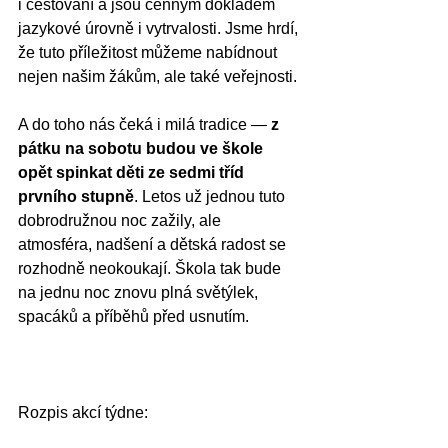
i cestování a jsou cenným dokladem 
jazykové úrovně i vytrvalosti. Jsme hrdí, 
že tuto příležitost můžeme nabídnout 
nejen našim žákům, ale také veřejnosti.
A do toho nás čeká i milá tradice — 
z 
pátku na sobotu budou ve škole 
opět spinkat děti ze sedmi tříd 
prvního stupně
. Letos už jednou tuto 
dobrodružnou noc zažily, ale 
atmosféra, nadšení a dětská radost se 
rozhodně neokoukají. Škola tak bude 
na jednu noc znovu plná světýlek, 
spacáků a příběhů před usnutím.
Rozpis akcí týdne: