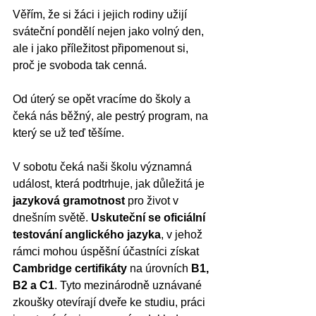
Věřím, že si žáci i jejich rodiny užijí 
sváteční pondělí nejen jako volný den, 
ale i jako příležitost připomenout si, 
proč je svoboda tak cenná.
Od úterý se opět vracíme do školy a 
čeká nás běžný, ale pestrý program, na 
který se už teď těšíme.
V sobotu čeká naši školu významná 
událost, která podtrhuje, jak důležitá je 
jazyková gramotnost
 pro život v 
dnešním světě. 
Uskuteční se oficiální 
testování anglického jazyka
, v jehož 
rámci mohou úspěšní účastníci získat 
Cambridge certifikáty
 na úrovních 
B1, 
B2 a C1
. Tyto mezinárodně uznávané 
zkoušky otevírají dveře ke studiu, práci 