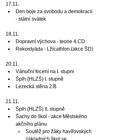
17.11.
Den boje za svobodu a demokracii 
- státní svátek
18.11.
Dopravní výchova - teorie 4.CD
Rekordyáda - Lžícathlon (akce ŠD)
20.11.
Vánoční focení na I. stupni
Šplh (HLZŠ) I. stupně
Lezecká stěna 2.B
21.11.
Šplh (HLZŠ) II. stupně
Šachy do škol - akce Městského 
akčního plánu
Soutěž pro žáky havířovských 
základních škol se 