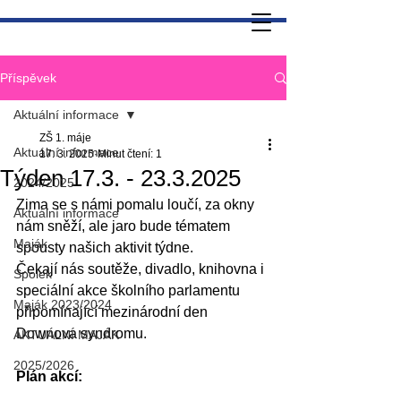
Příspěvek
Aktuální informace
ZŠ 1. máje
Aktuální informace
17. 3. 2025
Minut čtení: 1
Týden 17.3. - 23.3.2025
2024/2025
Zima se s námi pomalu loučí, za okny 
Aktuální informace
nám sněží, ale jaro bude tématem 
Maják
spousty našich aktivit týdne.
Čekají nás soutěže, divadlo, knihovna i 
Spolek
speciální akce školního parlamentu 
Maják 2023/2024
připomínající mezinárodní den 
Downova syndromu.
AKTUÁLNÍ MAJÁK
2025/2026
Plán akcí: