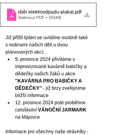
sběr elektroodpadu-plakat
.pdf
Stáhnout PDF • 265KB
Již příští týden se uvidíme osobně také 
s rodinami našich dětí u dvou 
plánovaných akcí:
9. prosince 2024 přivítáme v 
improvizované kavárně babičky a 
dědečky našich žáků u akce 
"KAVÁRNA PRO BABIČKY A 
DĚDEČKY" 
- již brzy zveřejníme 
bližší informace
12. prosince 2024 poté proběhne 
celoškolní 
VÁNOČNÍ JARMARK
na Májovce
Informace pro všechny naše strávníky - 