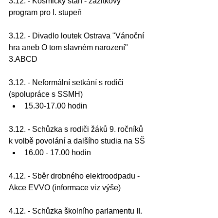
3.12. - Kosmický stan - zážitkový 
program pro I. stupeň
3.12. - Divadlo loutek Ostrava "Vánoční 
hra aneb O tom slavném narození" 
3.ABCD
3.12. - Neformální setkání s rodiči 
(spolupráce s SSMH) 
15.30-17.00 hodin
3.12. - Schůzka s rodiči žáků 9. ročníků 
k volbě povolání a dalšího studia na SŠ
16.00 - 17.00 hodin
4.12. - Sběr drobného elektroodpadu - 
Akce EVVO (informace viz výše)
4.12. - Schůzka školního parlamentu II. 