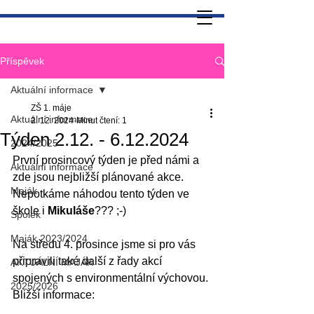
Příspěvek
Aktuální informace
ZŠ 1. máje
Aktuální informace
2. 12. 2024
Minut čtení: 1
Týden 2.12. - 6.12.2024
2024/2025
První prosincový týden je před námi a 
Aktuální informace
zde jsou nejbližší plánované akce. 
Maják
Nepotkáme náhodou tento týden ve 
škole i 
Mikuláše
??? ;-)
Spolek
Maják 2023/2024
Na středu 4. prosince jsme si pro vás 
připravili také další z řady akcí 
AKTUÁLNÍ MAJÁK
spojených s environmentální výchovou.
2025/2026
Bližší informace: 