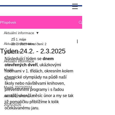
Příspěvek
Aktuální informace
ZŠ 1. máje
Aktuální informace
21. 2. 2025
Minut čtení: 2
Týden 24.2. - 2.3.2025
2024/2025
Následující týden se 
dnem 
Aktuální informace
otevřených dveří
, ukázkovými 
Maják
hodinami v 1. třídách, okresním kolem 
chemické olympiády na půdě naší 
Spolek
školy nebo návštěvami knihoven, 
Maják 2023/2024
preventivními programy i s řadou 
soutěží ukončí měsíc únor a my se tak 
AKTUÁLNÍ MAJÁK
již pomaličku přiblížíme k tolik 
2025/2026
očekávanému jaru.