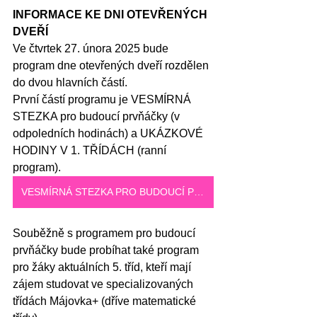
INFORMACE KE DNI OTEVŘENÝCH 
DVEŘÍ
Ve čtvrtek 27. února 2025 bude 
program dne otevřených dveří rozdělen 
do dvou hlavních částí.
První částí programu je VESMÍRNÁ 
STEZKA pro budoucí prvňáčky (v 
odpoledních hodinách) a UKÁZKOVÉ 
HODINY V 1. TŘÍDÁCH (ranní 
program).
VESMÍRNÁ STEZKA PRO BUDOUCÍ PRVŇÁČKY
Souběžně s programem pro budoucí 
prvňáčky bude probíhat také program 
pro žáky aktuálních 5. tříd, kteří mají 
zájem studovat ve specializovaných 
třídách Májovka+ (dříve matematické 