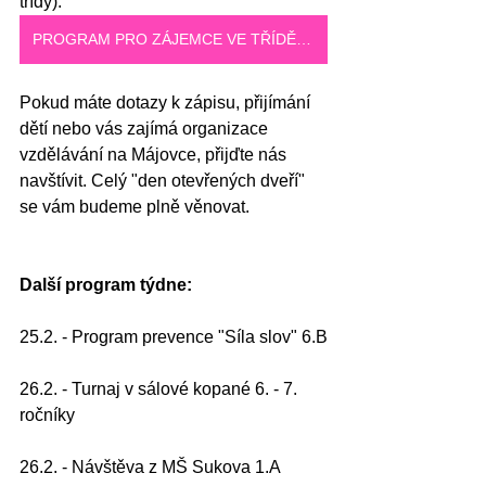
třídy).
PROGRAM PRO ZÁJEMCE VE TŘÍDĚ MÁJOVKA+
Pokud máte dotazy k zápisu, přijímání 
dětí nebo vás zajímá organizace 
vzdělávání na Májovce, přijďte nás 
navštívit. Celý "den otevřených dveří" 
se vám budeme plně věnovat.
Další program týdne:
25.2. - Program prevence "Síla slov" 6.B
26.2. - Turnaj v sálové kopané 6. - 7. 
ročníky
26.2. - Návštěva z MŠ Sukova 1.A