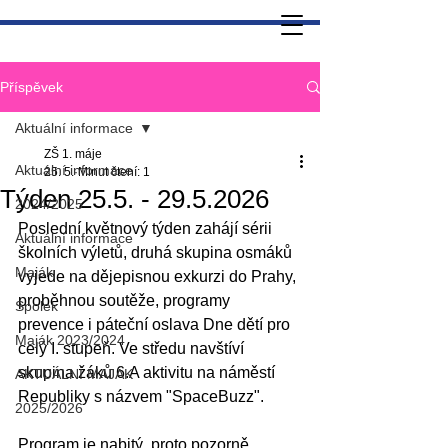
Příspěvek
Aktuální informace
ZŠ 1. máje
Aktuální informace
25. 5.
Minut čtení: 1
Týden 25.5. - 29.5.2026
2024/2025
Poslední květnový týden zahájí sérii 
Aktuální informace
školních výletů, druhá skupina osmáků 
Maják
vyjede na dějepisnou exkurzi do Prahy, 
proběhnou soutěže, programy 
Spolek
prevence i páteční oslava Dne dětí pro 
Maják 2023/2024
celý I. stupeň. Ve středu navštíví 
skupina žáků 6.A aktivitu na náměstí 
AKTUÁLNÍ MAJÁK
Republiky s názvem "SpaceBuzz".
2025/2026
Program je nabitý, proto pozorně 