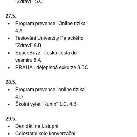
"Zdraví"  5.C
27.5.
Program prevence "Online rizika" 
4.A
Testování Univerzity Palackého 
"Zdraví" 9.B
SpaceBuzz - česká cesta do 
vesmíru 6.A
PRAHA - dějepisná exkurze 8.BC
28.5.
Program prevence "online rizika" 
4.D
Školní výlet "Kunín" 1.C, 4.B
29.5.
Den dětí na I. stupni
Celostátní kolo konverzační 