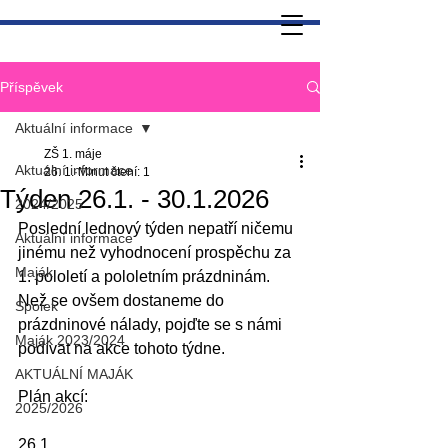
Příspěvek
Aktuální informace
ZŠ 1. máje
Aktuální informace
26. 1.
Minut čtení: 1
Týden 26.1. - 30.1.2026
2024/2025
Poslední lednový týden nepatří ničemu 
Aktuální informace
jinému než vyhodnocení prospěchu za 
Maják
1. pololetí a pololetním prázdninám. 
Než se ovšem dostaneme do 
Spolek
prázdninové nálady, pojďte se s námi 
Maják 2023/2024
podívat na akce tohoto týdne.
AKTUÁLNÍ MAJÁK
Plán akcí:
2025/2026
26.1.