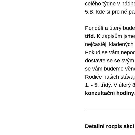
celého týdne v nádhe
5.B, kde si pro ně pa
Pondělí a úterý bud
tříd
. K zápisům jsm
nejčastěji kladených
Pokud se vám nepodař
dostavte se se svým 
se vám budeme věno
Rodiče našich stávaj
1. - 5. třídy. V úter
konzultační hodiny
Detailní rozpis akcí