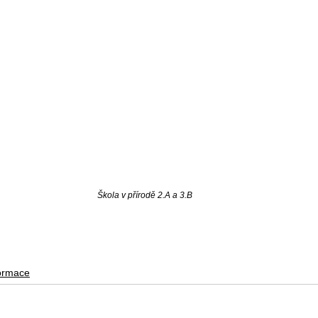
Škola v přírodě 2.A a 3.B
formace