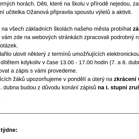
rných horách. Děti, které na školu v přírodě nejedou, z
ní učitelka Ožanová připravila spoustu výletů a aktivit.
e na všech základních školách našeho města probíhat 
zá
e vám zde na webových stránkách zpracovali podrobný 
 otázek.
ilo ulovit některý z termínů umožňujících elektronickou
dítětem kdykoliv v čase 13.00 - 17.00 hodin (7. a 8. du
vat a zápis s vámi provedeme.
ících žáků upozorňujeme v pondělí a úterý na 
zkrácení
ý 8. dubna budou z důvodu konání zápisů 
na I. stupni zru
.
 týdne: