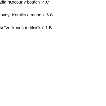
adla "Kocour v botách" 4.C
ihovny "Komiks a manga" 6.C
iči "Velikonoční dílnička" 1.B