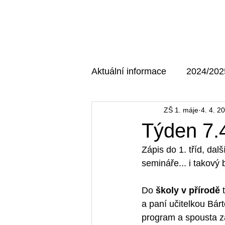
Domů
O škole
Aktuální informace
2024/202
ZŠ 1. máje
4. 4. 2
AKTUÁLNÍ MAJÁK
202
Týden 7.4
Zápis do 1. tříd, dalš
semináře... i takový
Do 
školy v přírodě
 
a paní učitelkou Bár
program a spousta z