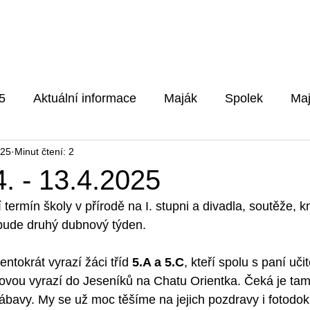
Pro rodiče
Aktuality
Fotog
5
Aktuální informace
Maják
Spolek
Maj
025
Minut čtení: 2
5/2026
. - 13.4.2025
í termín školy v přírodě na I. stupni a divadla, soutěže, k
 bude druhý dubnový týden.
tentokrát vyrazí žáci tříd 
5.A a 5.C
, kteří spolu s paní uči
tovou vyrazí do Jeseníků na Chatu Orientka. Čeká je tam
ábavy. My se už moc těšíme na jejich pozdravy i fotodo