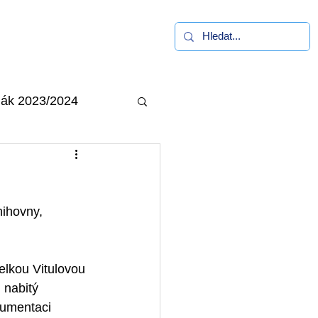
alerie
Kontakt
ák 2023/2024
nihovny, 
telkou Vitulovou 
 nabitý 
kumentaci 