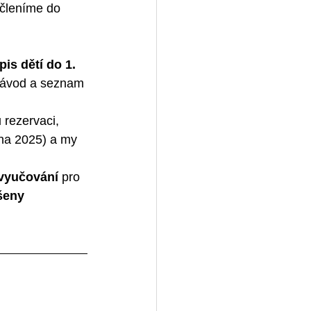
ačleníme do 
pis dětí do 1. 
návod a seznam 
 rezervaci, 
bna 2025) a my 
 vyučování
 pro 
šeny 