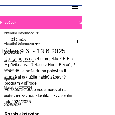
Příspěvek
Aktuální informace
ZŠ 1. máje
Aktuální informace
6. 6. 2025
Minut čtení: 1
Týden 9.6. - 13.6.2025
2024/2025
Druhý turnus našeho projektu Z E B R 
Aktuální informace
A přivítá areál Retaso v Horní Bečvě již 
Maják
v pondělí a naše druhá polovina II. 
stupně si tak užije nabitý zábavný 
Spolek
program v přírodě.
Maják 2023/2024
Ve škole se bude vše směřovat na 
páteční uzavření klasifikace za školní 
AKTUÁLNÍ MAJÁK
rok 2024/2025.
2025/2026
Rozpis akcí týdne: