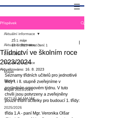
Příspěvek
Aktuální informace
ZŠ 1. máje
Aktuální informace
15. 6. 2023
Minut čtení: 1
Třídnictví ve školním roce
2024/2025
2023/2024
Aktuální informace
Aktualizováno:
16. 8. 2023
Maják
Seznamy třídních učitelů pro jednotlivé 
Spolek
třídy I. i II. stupně zveřejníme v 
posledním srpnovém týdnu. V tuto 
Maják 2023/2024
chvíli jsou potvrzeny a zveřejněny 
AKTUÁLNÍ MAJÁK
pouze třídní učitelky pro budoucí 1. třídy:
2025/2026
třída 1.A - paní Mgr. Veronika Olšar