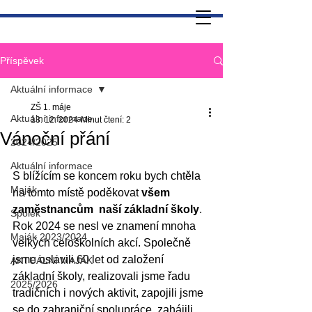
Příspěvek
Aktuální informace
ZŠ 1. máje
Aktuální informace
13. 12. 2024
Minut čtení: 2
Vánoční přání
2024/2025
Aktuální informace
S blížícím se koncem roku bych chtěla 
Maják
na tomto místě poděkovat 
všem 
zaměstnancům  naší základní školy
. 
Spolek
Rok 2024 se nesl ve znamení mnoha 
Maják 2023/2024
velkých celoškolních akcí. Společně 
jsme oslavili 60 let od založení 
AKTUÁLNÍ MAJÁK
základní školy, realizovali jsme řadu 
2025/2026
tradičních i nových aktivit, zapojili jsme 
se do zahraniční spolupráce, zahájili 