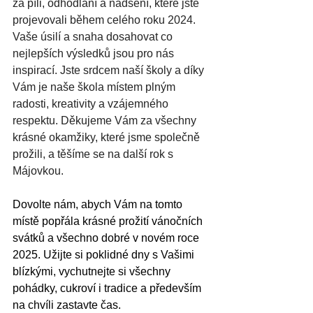
za píli, odhodlání a nadšení, které jste 
projevovali během celého roku 2024. 
Vaše úsilí a snaha dosahovat co 
nejlepších výsledků jsou pro nás 
inspirací. Jste srdcem naší školy a díky 
Vám je naše škola místem plným 
radosti, kreativity a vzájemného 
respektu. Děkujeme Vám za všechny 
krásné okamžiky, které jsme společně 
prožili, a těšíme se na další rok s 
Májovkou.
Dovolte nám, abych Vám na tomto 
místě popřála krásné prožití vánočních 
svátků a všechno dobré v novém roce 
2025. Užijte si poklidné dny s Vašimi 
blízkými, vychutnejte si všechny 
pohádky, cukroví i tradice a především 
na chvíli zastavte čas.