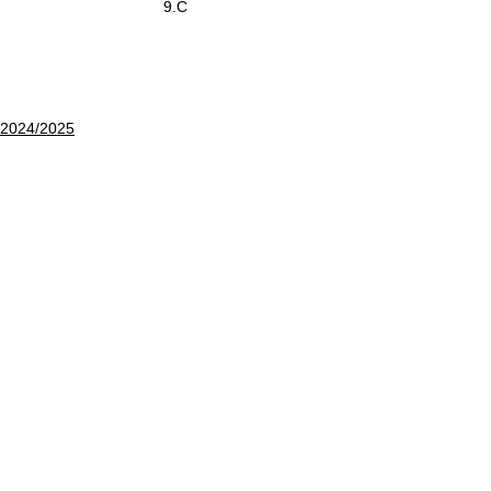
9.C
2024/2025
Aktuální informace
Zobrazit vše
Nejnovější příspěvky