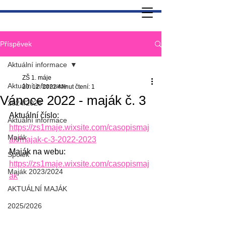
Příspěvek
Aktuální informace
ZŠ 1. máje
Aktuální informace
20. 12. 2022
Minut čtení: 1
Vánoce 2022 - maják č. 3
2024/2025
Aktuální číslo: 
Aktuální informace
https://zs1maje.wixsite.com/casopismaj
Maják
ak/majak-c-3-2022-2023
Maják na webu: 
Spolek
https://zs1maje.wixsite.com/casopismaj
Maják 2023/2024
ak
AKTUÁLNÍ MAJÁK
2025/2026