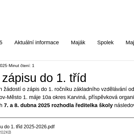
Pro rodiče
Aktuality
Fotog
5
Aktuální informace
Maják
Spolek
Maj
2025
Minut čtení: 1
5/2026
zápisu do 1. tříd
žádostí o zápis do 1. ročníku základního vzdělávání od
ov-Město 1. máje 10a okres Karviná, příspěvková organi
h 
7. a 8. dubna 2025 rozhodla ředitelka školy 
následo
u do 1. tříd 2025-2026
.pdf
 202KB