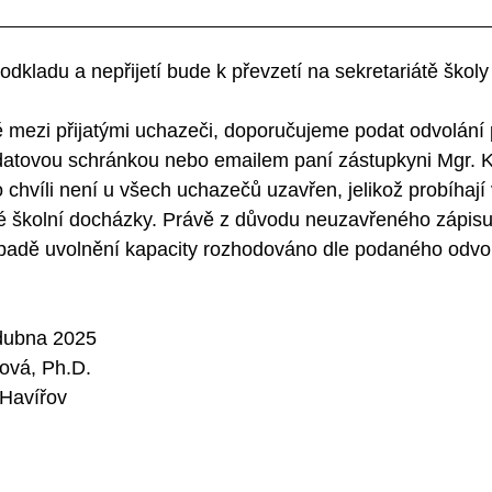
 odkladu a nepřijetí bude k převzetí na sekretariátě školy
 mezi přijatými uchazeči, doporučujeme podat odvolání p
 datovou schránkou nebo emailem paní zástupkyni Mgr. K
to chvíli není u všech uchazečů uzavřen, jelikož probíhají 
né školní docházky. Právě z důvodu neuzavřeného zápisu
padě uvolnění kapacity rozhodováno dle podaného odvolá
2025                                            
ová, Ph.D.
 Havířov