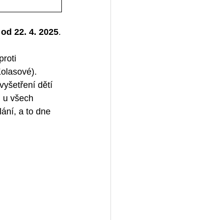
 
od 22. 4. 2025
.
roti 
olasové). 
vyšetření dětí 
 u všech 
ní, a to dne 