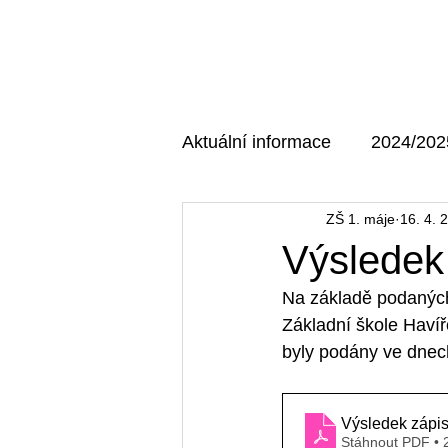
Domů
O škole
Aktuální informace
2024/202
ZŠ 1. máje
16. 4. 
AKTUÁLNÍ MAJÁK
202
Výsledek 
Na základě podaných 
Základní škole Havíř
byly podány ve dnec
Výsledek zápis
Stáhnout PDF •