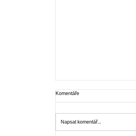
Komentáře
Napsat komentář...
Hokej na dvorcích 2026