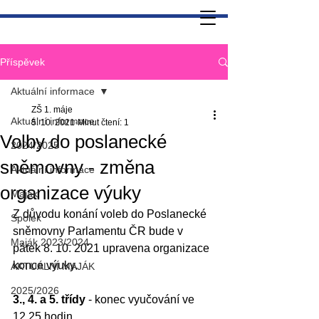
Příspěvek
Aktuální informace
ZŠ 1. máje
Aktuální informace
5. 10. 2021
Minut čtení: 1
Volby do poslanecké
2024/2025
sněmovny - změna
Aktuální informace
organizace výuky
Maják
Z důvodu konání voleb do Poslanecké 
Spolek
sněmovny Parlamentu ČR bude v 
Maják 2023/2024
pátek 8. 10. 2021 upravena organizace 
konce výuky.
AKTUÁLNÍ MAJÁK
2025/2026
3., 4. a 5. třídy
 - konec vyučování ve 
12.25 hodin