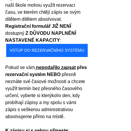
naší škole mohou využít rezervaci 
času, ve kterém chtějí zápis se svým 
dítětem dítětem absolvovat. 
Registrační formulář JIŽ NENÍ
dostupný 
Z DŮVODU NAPLNĚNÍ 
NASTAVENÉ KAPACITY
: 
VSTUP DO REZERVAČNÍHO SYSTÉMU
Pokud se vám
nepodařilo zapsat
 přes 
rezervační systém NEBO 
přesně 
neznáte své časové možnosti a chcete 
využít termín bez přesného časového 
určení, vyberte si kterýkoliv den, kdy 
probíhají zápisy a my spolu s vámi 
zápis s veškerou administrativou 
absolvujeme přímo na místě.
K zápisu si s sebou přineste
: