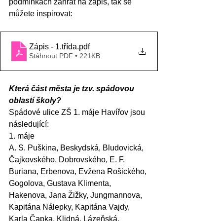
podmínkách zahrát na zápis, tak se 
můžete inspirovat: 
Zápis - 1.třída
.pdf
Stáhnout PDF • 221KB
Která část města je tzv. spádovou 
oblastí školy?
Spádové ulice ZŠ 1. máje Havířov jsou 
následující:
1. máje
A. S. Puškina, Beskydská, Bludovická, 
Čajkovského, Dobrovského, E. F. 
Buriana, Erbenova, Evžena Rošického, 
Gogolova, Gustava Klimenta, 
Hakenova, Jana Žižky, Jungmannova, 
Kapitána Nálepky, Kapitána Vajdy, 
Karla Čapka, Klidná, Lázeňská, 