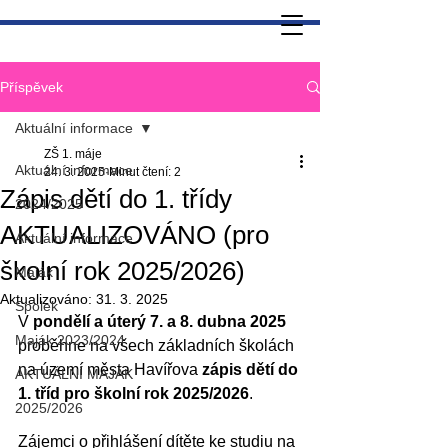
Příspěvek
Aktuální informace
ZŠ 1. máje
Aktuální informace
24. 3. 2025
Minut čtení: 2
Zápis dětí do 1. třídy
2024/2025
AKTUALIZOVÁNO (pro
Aktuální informace
školní rok 2025/2026)
Maják
Aktualizováno:
31. 3. 2025
Spolek
V 
pondělí a úterý 7. a 8. dubna 2025
Maják 2023/2024
proběhne na všech základních školách 
na území města Havířova 
zápis dětí do 
AKTUÁLNÍ MAJÁK
1. tříd pro školní rok 2025/2026
.
2025/2026
Zájemci o přihlášení dítěte ke studiu na 