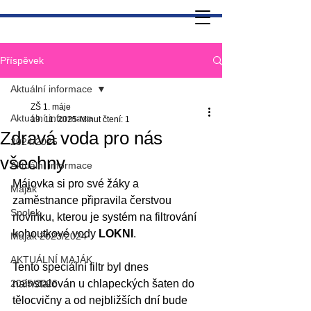
Příspěvek
Aktuální informace
ZŠ 1. máje
Aktuální informace
19. 11. 2025
Minut čtení: 1
Zdravá voda pro nás
2024/2025
všechny
Aktuální informace
Májovka si pro své žáky a 
Maják
zaměstnance připravila čerstvou 
Spolek
novinku, kterou je systém na filtrování 
kohoutkové vody 
LOKNI
.
Maják 2023/2024
AKTUÁLNÍ MAJÁK
Tento speciální filtr byl dnes 
2025/2026
nainstalován u chlapeckých šaten do 
tělocvičny a od nejbližších dní bude 