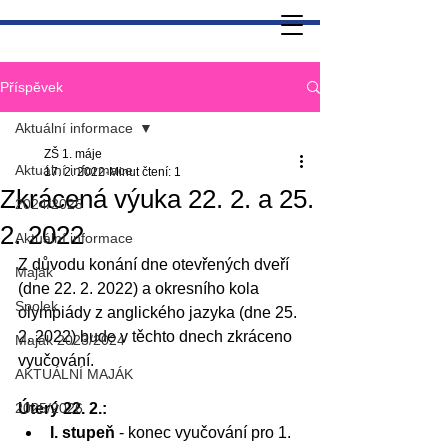
Příspěvek
Aktuální informace
ZŠ 1. máje
Aktuální informace
17. 2. 2022
Minut čtení: 1
Zkrácená výuka 22. 2. a 25.
2024/2025
2. 2022
Aktuální informace
Z důvodu konání dne otevřených dveří 
Maják
(dne 22. 2. 2022) a okresního kola 
Spolek
olympiády z anglického jazyka (dne 25. 
2. 2022) bude v těchto dnech zkráceno 
Maják 2023/2024
vyučování.
AKTUÁLNÍ MAJÁK
2025/2026
Úterý 22. 2.:
I. stupeň
 - konec vyučování pro 1. 