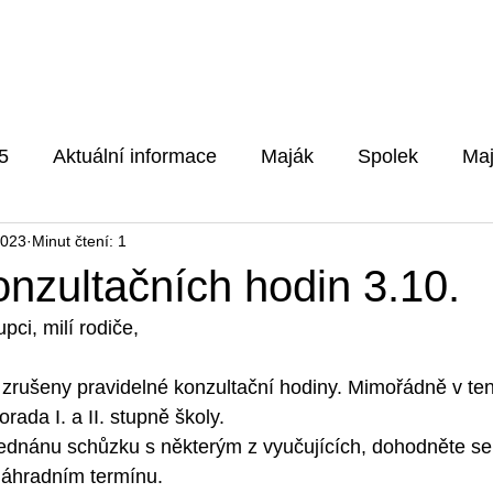
Pro rodiče
Aktuality
Fotog
5
Aktuální informace
Maják
Spolek
Maj
2023
Minut čtení: 1
5/2026
nzultačních hodin 3.10.
ci, milí rodiče,
 zrušeny pravidelné konzultační hodiny. Mimořádně v ten
ada I. a II. stupně školy. 
sjednánu schůzku s některým z vyučujících, dohodněte se
náhradním termínu.