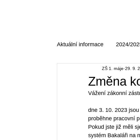
Domů
O škole
Aktuální informace
2024/202
ZŠ 1. máje
29. 9. 
AKTUÁLNÍ MAJÁK
202
Změna ko
Vážení zákonní zástup
dne 3. 10. 2023 jsou
proběhne pracovní por
Pokud jste již měli 
systém Bakaláři na 