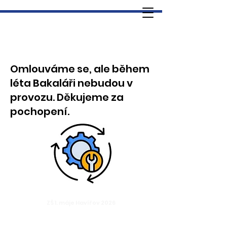
Omlouváme se, ale během
léta Bakaláři nebudou v
provozu. Děkujeme za
pochopení.
ZŠ 1. máje Havířov 2026