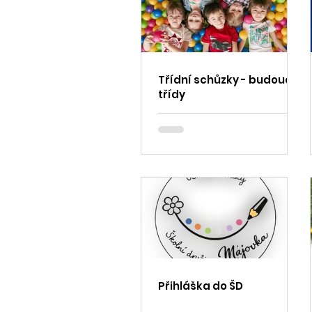
Třídní schůzky - budoucí 1.
třídy
Přihláška do ŠD