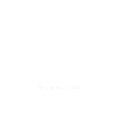
Pro rodiče
Aktuality
Fotog
Courses
ZŠ 1. máje Havířov 2026