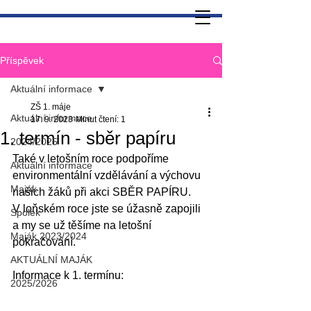
Příspěvek
Aktuální informace
ZŠ 1. máje
Aktuální informace
17. 9. 2023
Minut čtení: 1
1. termín - sběr papíru
2024/2025
Také v letošním roce podpoříme 
Aktuální informace
environmentální vzdělávání a výchovu 
Maják
našich žáků při akci SBĚR PAPÍRU.
V loňském roce jste se úžasně zapojili 
Spolek
a my se už těšíme na letošní 
Maják 2023/2024
pokračování.
AKTUÁLNÍ MAJÁK
Informace k 1. termínu:
2025/2026