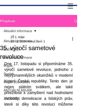
Příspěvek
Aktuální informace
ZŠ 1. máje
Aktuální informace
15. 11. 2024
Minut čtení: 1
35. výročí sametové
2024/2025
revoluce
Aktuální informace
Dne 17. listopadu si připomínáme 35. 
Maják
výročí sametové revoluce, jednoho z 
Spolek
nejvýznamnějších okamžiků v moderní 
historii České republiky. Tento den je 
Maják 2023/2024
nejen státním svátkem, ale také 
AKTUÁLNÍ MAJÁK
příležitostí k zamyšlení nad hodnotami 
2025/2026
svobody, demokracie a lidských práv, 
které si díky této revoluci můžeme 