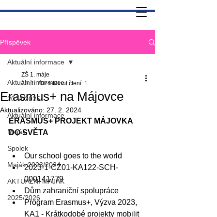
Příspěvek
Aktuální informace
ZŠ 1. máje
Aktuální informace
20. 1. 2024
Minut čtení: 1
Erasmus+ na Májovce
2024/2025
Aktualizováno:
27. 2. 2024
Aktuální informace
ERASMUS+ PROJEKT MÁJOVKA 
Maják
DO SVĚTA
Spolek
Our school goes to the world
Maják 2023/2024
2023-1-CZ01-KA122-SCH-
000141779
AKTUÁLNÍ MAJÁK
Dům zahraniční spolupráce
2025/2026
Program Erasmus+, Výzva 2023, 
KA1 - Krátkodobé projekty mobilit 