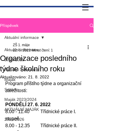
Příspěvek
Aktuální informace
ZŠ 1. máje
Aktuální informace
22. 6. 2022
Minut čtení: 1
Organizace posledního
2024/2025
týdne školního roku
Aktuální informace
Aktualizováno:
21. 8. 2022
Maják
Program příštího týdne a organizační 
Spolek
záležitosti:
Maják 2023/2024
PONDĚLÍ 27. 6. 2022
AKTUÁLNÍ MAJÁK
8.00 - 11.40 	Třídnické práce I. 
stupeň
2025/2026
8.00 - 12.35	Třídnické práce II. 