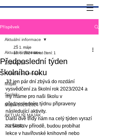
Příspěvek
Aktuální informace
ZŠ 1. máje
Aktuální informace
18. 6. 2024
Minut čtení: 1
Předposlední týden
2024/2025
školního roku
Aktuální informace
Již jen pár dní zbývá do rozdání 
Maják
vysvědčení za školní rok 2023/2024 a 
Spolek
my máme pro naši školu v 
předposledním týdnu připraveny 
Maják 2023/2024
následující aktivity. 
AKTUÁLNÍ MAJÁK
Další dvě třídy nám na celý týden vyrazí 
2025/2026
na školu v přírodě, budou probíhat 
lekce v havířovské knihovně nebo 