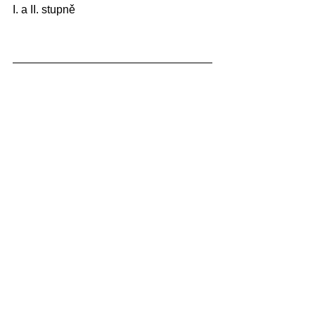
I. a II. stupně