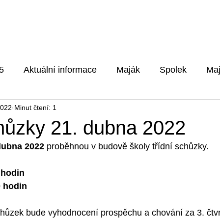
Pro rodiče
Aktuality
Fotog
5
Aktuální informace
Maják
Spolek
Maj
2022
Minut čtení: 1
5/2026
chůzky 21. dubna 2022
 dubna 2022
 proběhnou v budově školy třídní schůzky.
0 hodin
0 hodin
ůzek bude vyhodnocení prospěchu a chování za 3. čtvrt