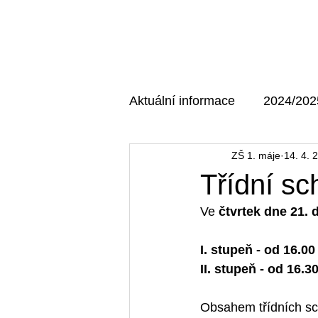
Domů
O škole
Aktuální informace
2024/202
ZŠ 1. máje
14. 4. 
AKTUÁLNÍ MAJÁK
202
Třídní s
Ve 
čtvrtek dne 21.
I. stupeň - od 16.0
II. stupeň - od 16.3
Obsahem třídních sch