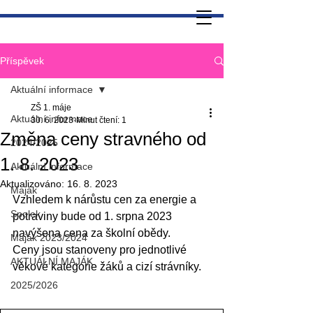
Příspěvek
Aktuální informace
ZŠ 1. máje
Aktuální informace
30. 6. 2023
Minut čtení: 1
Změna ceny stravného od
2024/2025
1. 8. 2023
Aktuální informace
Aktualizováno:
16. 8. 2023
Maják
Vzhledem k nárůstu cen za energie a 
Spolek
potraviny bude od 1. srpna 2023 
navýšena cena za školní obědy.
Maják 2023/2024
Ceny jsou stanoveny pro jednotlivé 
AKTUÁLNÍ MAJÁK
věkové kategorie žáků a cizí strávníky.
2025/2026