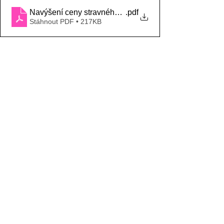
Navýšení ceny stravného žáci od 1.8.2023
.pdf
Stáhnout PDF • 217KB