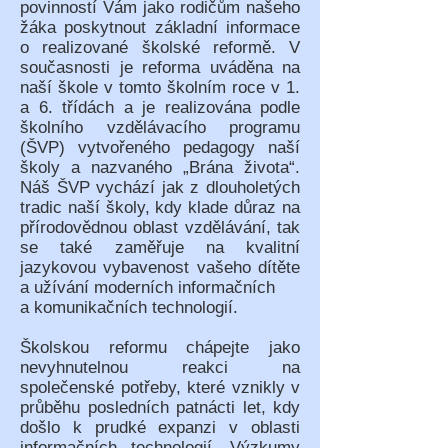
povinností Vám jako rodičům našeho
žáka poskytnout základní informace
o realizované školské reformě. V
současnosti je reforma uváděna na
naší škole v tomto školním roce v 1.
a 6. třídách a je realizována podle
školního vzdělávacího programu
(ŠVP) vytvořeného pedagogy naší
školy a nazvaného „Brána života“.
Náš ŠVP vychází jak z dlouholetých
tradic naší školy, kdy klade důraz na
přírodovědnou oblast vzdělávání, tak
se také zaměřuje na kvalitní
jazykovou vybavenost vašeho dítěte
a užívání moderních informačních
a komunikačních technologií.
Školskou reformu chápejte jako
nevyhnutelnou reakci na
společenské potřeby, které vznikly v
průběhu posledních patnácti let, kdy
došlo k prudké expanzi v oblasti
informačních technologií. Výzkumy