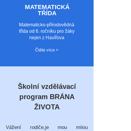
MATEMATICKÁ
TŘÍDA
Matematicko-přírodovědná
třída od 6. ročníku pro žáky
nejen z Havířova
Čtěte více >
Školní vzdělávací
program BRÁNA
ŽIVOTA
Vážení rodiče,je mou milou